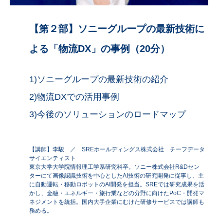
【第２部】ソニーグループの最新技術に
よる「物流DX」の事例（20分）
1)ソニーグループの最新技術の紹介
2)物流DXでの活用事例
3)今後のソリューションのロードマップ
【講師】李駿 ／ SREホールディングス株式会社 チーフデータ
サイエンティスト
東京大学大学院情報理工学系研究科卒。
ソニー株式会社
R&D
セン
ターにて画像認識技術を中心とした
AI
技術の研究開発に従事し、
主
に自動運転・移動ロボットの
AI
開発を担当。
SRE
では研究成果を活
かし、金融・エネルギー・旅行業などの分野に向けた
PoC
・開発マ
ネジメントを統括。国内大手企業にむけた研修サービスでは講師も
務める。